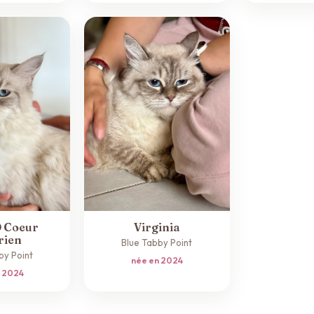
Ô Coeur
Virginia
rien
Blue Tabby Point
by Point
née en 2024
n 2024