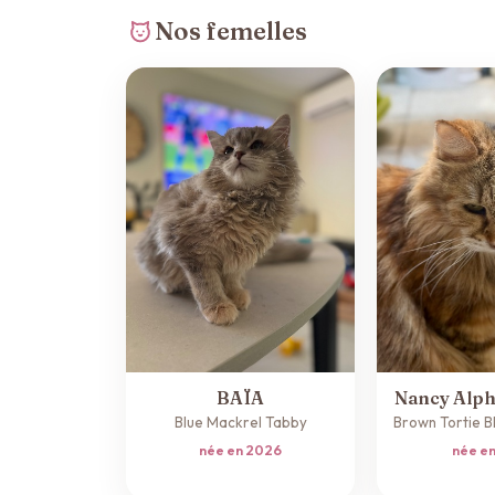
Nos femelles
BAÏA
Nancy Alph
Blue Mackrel Tabby
Brown Tortie 
née en 2026
née e