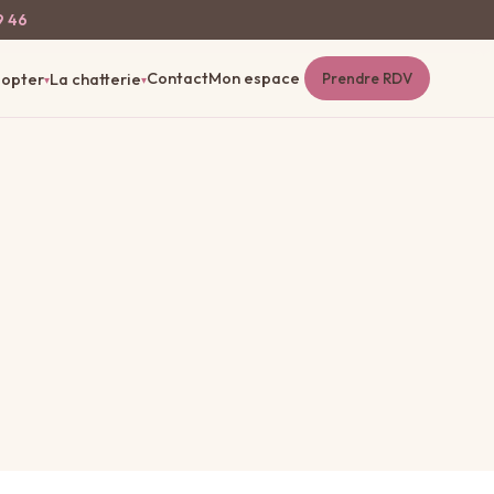
9 46
Contact
Mon espace
opter
La chatterie
Prendre RDV
▾
▾