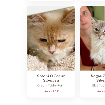
Sotchi Ô Coeur
Vegas 
Sibérien
Sibé
Cream Tabby Point
Blue Tab
née en 2021
née e