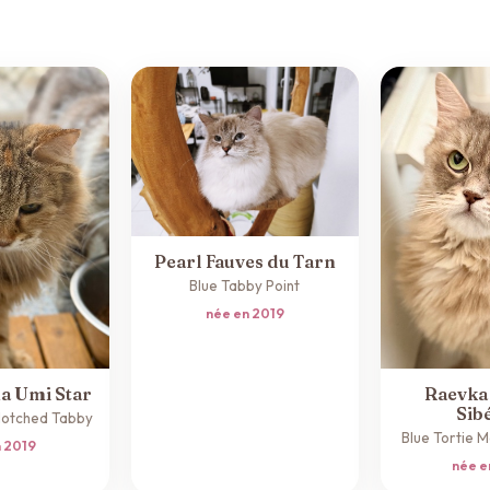
Pearl Fauves du Tarn
Blue Tabby Point
née en 2019
a Umi Star
Raevka
Sib
Blotched Tabby
Blue Tortie 
n 2019
née e