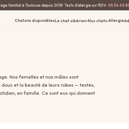
age familial à Toulouse depuis 2018 · Tests d'allergie sur RDV ·
05 34 43 8
Chatons disponibles
Allergie
Le chat sibérien
Nos chats
Ad
▾
▾
vage. Nos femelles et nos mâles sont
e doux et la beauté de leurs robes — testés,
otidien, en famille. Ce sont eux qui donnent