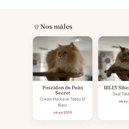
Nos mâles
Poseidon du Puits
RILEY Sibe
Secret
Seal Tab
Cream Mackerel Tabby Et
né en
Blanc
né en 2019