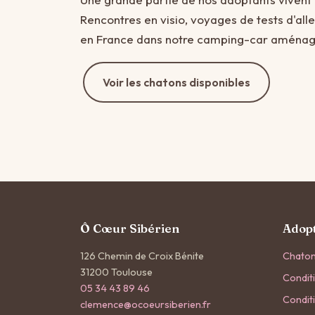
Rencontres en visio, voyages de tests d'alle
en France dans notre camping-car aménagé 
Voir les chatons disponibles
Ô Cœur Sibérien
Adop
126 Chemin de Croix Bénite
Chaton
31200 Toulouse
Condit
05 34 43 89 46
Condit
clemence@ocoeursiberien.fr