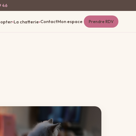
9 46
Contact
Mon espace
opter
La chatterie
Prendre RDV
▾
▾