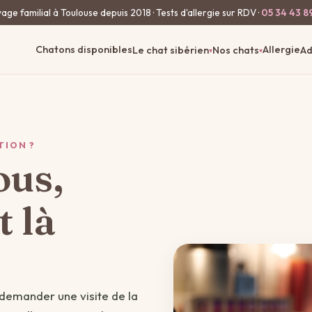
age familial à Toulouse depuis 2018 · Tests d'allergie sur RDV ·
05 34 43 8
Chatons disponibles
Allergie
Le chat sibérien
Nos chats
Ad
▾
▾
TION ?
ous,
t là
 demander une visite de la