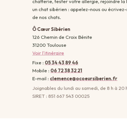
chatterie, tester votre allergie, rejoindre la
un chat sibérien : appelez-nous ou écrivez
de nos chats.
Ô Cœur Sibérien
126 Chemin de Croix Bénite
31200 Toulouse
Voir l'itinéraire
Fixe :
05 34 43 89 46
Mobile :
06 72 38 32 21
E-mail :
clemence@ocoeursiberien.fr
Joignables du lundi au samedi, de 8 h à 20 
SIRET : 851 667 543 00025