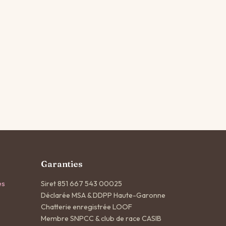
Garanties
es
Siret 851 667 543 00025
Déclarée MSA & DDPP Haute-Garonne
Chatterie enregistrée LOOF
:
Membre SNPCC & club de race CASIB