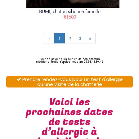
BUMI, chaton sibérien femelle
€1600
«
1
2
3
»
Pour en savoir plus sur un de nos chatons
sibériens, facile, appelez-nous au 05.34.43.89.46
Prendre rendez-vous pour un test d'allergie

ou une visite de la chatterie
Voici les
prochaines dates
de tests
d’allergie à