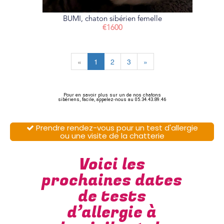
BUMI, chaton sibérien femelle
€1600
«
1
2
3
»
Pour en savoir plus sur un de nos chatons
sibériens, facile, appelez-nous au 05.34.43.89.46
Prendre rendez-vous pour un test d'allergie

ou une visite de la chatterie
Voici les
prochaines dates
de tests
d’allergie à